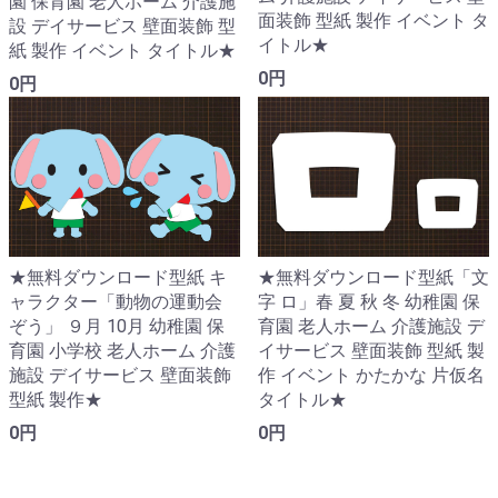
園 保育園 老人ホーム 介護施
面装飾 型紙 製作 イベント タ
設 デイサービス 壁面装飾 型
イトル★
紙 製作 イベント タイトル★
0円
0円
★無料ダウンロード型紙「文
★無料ダウンロード型紙 キ
字 ロ」春 夏 秋 冬 幼稚園 保
ャラクター「動物の運動会
育園 老人ホーム 介護施設 デ
ぞう」 ９月 10月 幼稚園 保
イサービス 壁面装飾 型紙 製
育園 小学校 老人ホーム 介護
作 イベント かたかな 片仮名
施設 デイサービス 壁面装飾
タイトル★
型紙 製作★
0円
0円