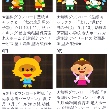
★無料ダウンロード型紙 キ
★無料ダウンロード型紙 キ
ャラクター「秋の遠足 男の
ャラクター「楽しい運動会
子②」 ９月 10月 11月 秋 ハ
男の子①」 ９月 10月 幼稚園
イキング 登山 幼稚園 保育園
保育園 小学校 老人ホーム 介
老人ホーム 介護施設 デイサ
護施設 デイサービス 壁面装
ービス 壁面装飾 型紙 製作★
飾 型紙 製作★
0円
0円
★無料ダウンロード型紙「さ
★無料ダウンロード型紙「た
る 織姫バージョン」七夕 夏
ぬき 水着バージョン」 夏 ７
７月 幼稚園 保育園 老人ホー
月 ８月 プール 海 水泳 幼稚
ム 介護施設 デイサービス 壁