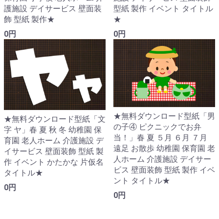
型紙 製作 イベント タイトル
護施設 デイサービス 壁面装
★
飾 型紙 製作★
0円
0円
★無料ダウンロード型紙「男
★無料ダウンロード型紙「文
の子④ ピクニックでお弁
字 ヤ」春 夏 秋 冬 幼稚園 保
当！」春 夏 ５月 ６月 ７月
育園 老人ホーム 介護施設 デ
遠足 お散歩 幼稚園 保育園 老
イサービス 壁面装飾 型紙 製
人ホーム 介護施設 デイサー
作 イベント かたかな 片仮名
ビス 壁面装飾 型紙 製作 イベ
タイトル★
ント タイトル★
0円
0円