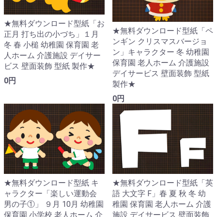
★無料ダウンロード型紙「お
★無料ダウンロード型紙「ペ
正月 打ち出の小づち」１月
ンギン クリスマスバージョ
冬 春 小槌 幼稚園 保育園 老
ン」キャラクター 冬 幼稚園
人ホーム 介護施設 デイサー
保育園 老人ホーム 介護施設
ビス 壁面装飾 型紙 製作★
デイサービス 壁面装飾 型紙
0円
製作★
0円
★無料ダウンロード型紙「英
★無料ダウンロード型紙 キ
語 大文字 F」春 夏 秋 冬 幼
ャラクター「楽しい運動会
稚園 保育園 老人ホーム 介護
男の子①」 ９月 10月 幼稚園
施設 デイサービス 壁面装飾
保育園 小学校 老人ホーム 介