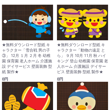
★無料ダウンロード型紙 キ
★無料ダウンロード型紙 キ
ャラクター「雪合戦 男の子
ャラクター「動物の遠足 と
③」 12月 １月 ２月 冬 幼稚
ら」 ９月 10月 11月 秋 ハイ
園 保育園 老人ホーム 介護施
キング 登山 幼稚園 保育園 老
設 デイサービス 壁面装飾 型
人ホーム 介護施設 デイサー
紙 製作★
ビス 壁面装飾 型紙 製作★
0円
0円