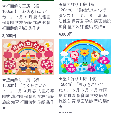
★壁面飾り工房【横
★壁面飾り工房 【横
120cm】「動物たちのフラ
100cm】「花火きれいだ
ダンス！」 ７月 ８月 夏 海
ね！」 ７月 ８月 夏 幼稚園
幼稚園 保育園 学校 病院 施設
保育園 学校 病院 施設 知育
知育 壁面装飾 型紙 製作★
壁面装飾 型紙 製作★
4,000円
3,000円
★壁面飾り工房 【横
★壁面飾り工房 【横
150cm】「虹がきれいだ
150cm】「さくらさいた
ね！」 ５月 ６月 ７月 梅雨
よ！」３月 ４月 春 入園式 卒
夏 幼稚園 保育園 学校 病院
園式 幼稚園 保育園 学校 病院
施設 知育 壁面装飾 型紙 製作
施設 知育 壁面装飾 型紙 製作
★
★