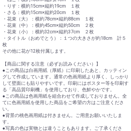
・りす：横約15cm×縦約19cm １枚
・さる：横約15cm×縦約20cm １枚
・花束（大）：横約78cm×縦約88cm １枚
・花束（中）：横約45cm×縦約50cm ２枚
・花束（小）：横約32cm×縦約37cm ２枚
・タイトル（おめでとう）：１つの大きさが約18cm 計５
枚
その他に花が12枚付属します。
【商品に関する注意（必ずお読みください）】
●この商品は白画用紙（厚紙）に印刷したあと、カッティン
グして作成しています。通常の色画用紙より厚く、しっかり
して壁面にも貼りやすいです。印刷にはポスター等を印刷す
る「高品質印刷機」を使用しており、色鮮やかです。
●この商品は色画用紙を組合わせて作成しておりません。全
てに色画用紙を使用した商品をご希望の方はご注意くださ
い。
●背景の桃色画用紙は付きません。ご用意お願いいたしま
す。
●写真の色は実物とは違うこともあります。ご了承くださ