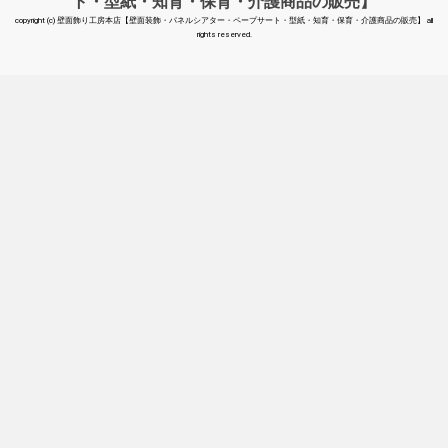
ト・型紙・知育・保育・介護商品の販売】
copyright (c) 壁面飾り工房本店【壁面装飾・パネルシアター・ペープサート・型紙・知育・保育・介護商品の販売】 all
rights reserved.