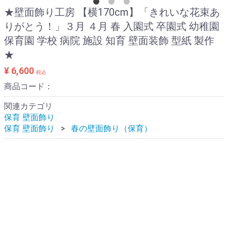
★壁面飾り工房 【横170cm】「きれいな花束あ
りがとう！」３月 ４月 春 入園式 卒園式 幼稚園
保育園 学校 病院 施設 知育 壁面装飾 型紙 製作
★
¥ 6,600
税込
商品コード：
関連カテゴリ
保育 壁面飾り
保育 壁面飾り
春の壁面飾り（保育）