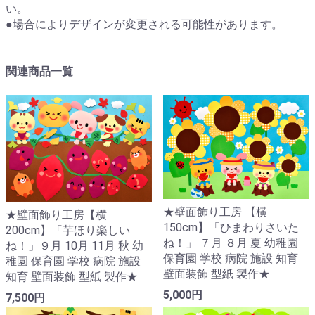
い。
●場合によりデザインが変更される可能性があります。
関連商品一覧
★壁面飾り工房 【横
★壁面飾り工房【横
150cm】「ひまわりさいた
200cm】「芋ほり楽しい
ね！」 ７月 ８月 夏 幼稚園
ね！」９月 10月 11月 秋 幼
保育園 学校 病院 施設 知育
稚園 保育園 学校 病院 施設
壁面装飾 型紙 製作★
知育 壁面装飾 型紙 製作★
5,000円
7,500円