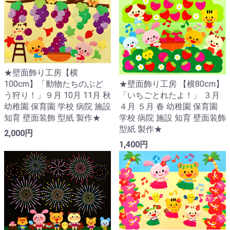
★壁面飾り工房【横
100cm】「動物たちのぶど
★壁面飾り工房 【横80cm】
う狩り！」９月 10月 11月 秋
「いちごとれたよ！」 ３月
幼稚園 保育園 学校 病院 施設
４月 ５月 春 幼稚園 保育園
知育 壁面装飾 型紙 製作★
学校 病院 施設 知育 壁面装飾
型紙 製作★
2,000円
1,400円