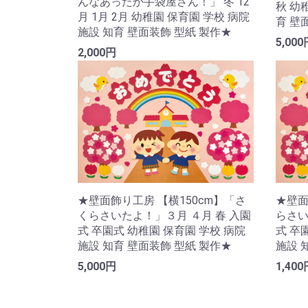
んなあったか手袋屋さん！」 冬 12
秋 幼
月 1月 2月 幼稚園 保育園 学校 病院
育 壁
施設 知育 壁面装飾 型紙 製作★
5,000
2,000円
★壁面飾り工房 【横150cm】「さ
★壁面
くらさいたよ！」３月 ４月 春 入園
らさい
式 卒園式 幼稚園 保育園 学校 病院
式 卒
施設 知育 壁面装飾 型紙 製作★
施設 
5,000円
1,400