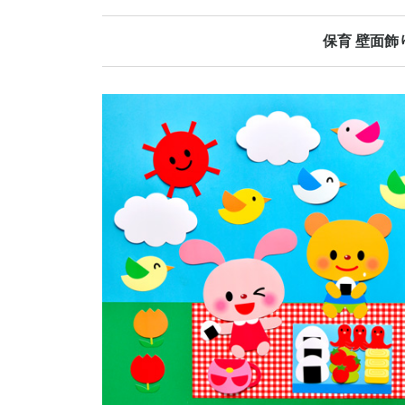
保育 壁面飾
春の壁面飾り
夏の壁面飾り
秋の壁面飾り
冬の壁面飾り
オールシーズ
誕生日表
当番表
日めくりカレ
その他