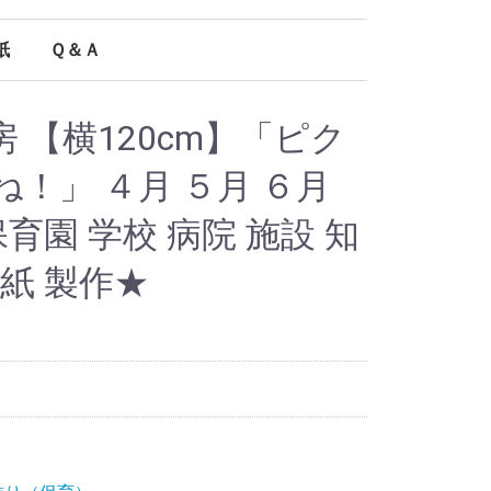
紙
Ｑ＆Ａ
オールシーズン使える型紙
 【横120cm】「ピク
！」 ４月 ５月 ６月
保育園 学校 病院 施設 知
型紙 製作★