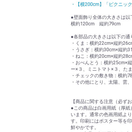
・【横200cm】「ピクニッ
●壁面飾り全体の大きさは以
横約120cm 縦約79cm
●各部品の大きさは以下の通
・くま：横約22cm×縦約26
・うさぎ：横約30cm×縦約3
・ねこ：横約20cm×縦約28
・おべんとう：横約25cm×
ー×３、ミニトマト×３、た
・チェックの敷き物：横約78
・その他にとり、太陽、雲、
【商品に関する注意（必ずお
●この商品は白画用紙（厚紙
います。通常の色画用紙より
す。印刷にはポスター等を印
鮮やかです。