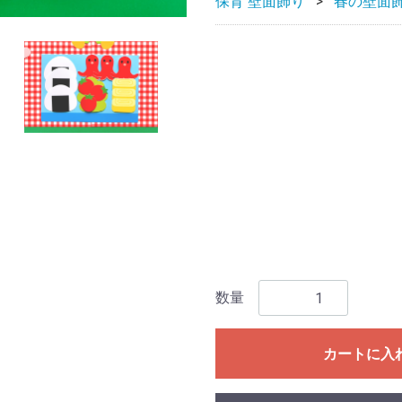
保育 壁面飾り
春の壁面
数量
カートに入