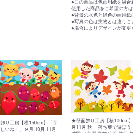
●この商品は色画用紙を組合
使用した商品をご希望の方は
●背景の水色と緑色の画用紙
●写真の色は実物とは違うこ
●場合によりデザインが変更
★壁面飾り工房【横100cm】
飾り工房【横150cm】「芋
月11月 秋 「落ち葉で遊ぼ
しいね！」９月 10月 11月