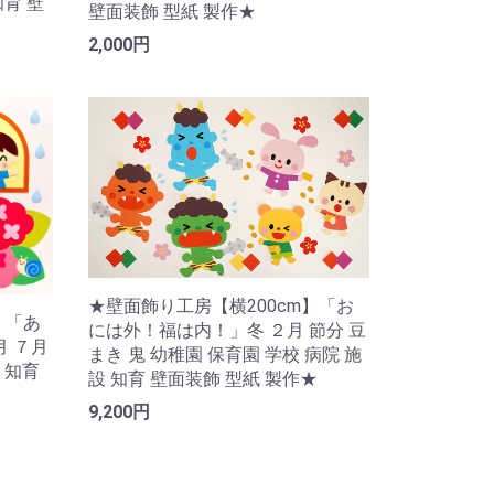
知育 壁
壁面装飾 型紙 製作★
2,000円
★壁面飾り工房【横200cm】「お
】「あ
には外！福は内！」冬 ２月 節分 豆
月 ７月
まき 鬼 幼稚園 保育園 学校 病院 施
 知育
設 知育 壁面装飾 型紙 製作★
9,200円