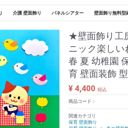
り
介護 壁面飾り
パネルシアター
壁面飾り無料型
（保育）
（保育）
（保育）
（保育）
ン（保育）
ンダー
春の壁面飾り（介護）
夏の壁面飾り（介護）
秋の壁面飾り（介護）
冬の壁面飾り（介護）
オールシーズン（介護）
その他
春のパネルシアター
夏のパネルシアター
秋のパネルシアター
冬のパネルシアター
パネルシアター 型紙
Ｐペーパー販売
春に使える型紙
夏に使える型紙
秋に使える型紙
冬に使える型紙
オールシーズン（パネルシアター）
★壁面飾り工房
ニック楽しいね
春 夏 幼稚園 
育 壁面装飾 
¥ 4,400
税込
商品コード：
関連カテゴリ
保育 壁面飾り