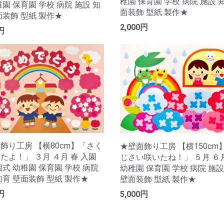
稚園 保育園 学校 病院 施設 
稚園 保育園 学校 病院 施設 知
面装飾 型紙 製作★
面装飾 型紙 製作★
2,000円
円
飾り工房 【横80cm】「さく
★壁面飾り工房 【横150cm
たよ！」 ３月 ４月 春 入園
じさい咲いたね！」 ５月 ６
園式 幼稚園 保育園 学校 病院
幼稚園 保育園 学校 病院 施設
知育 壁面装飾 型紙 製作★
壁面装飾 型紙 製作★
円
5,000円