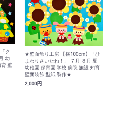
】「ク
★壁面飾り工房 【横100cm】「ひ
月 幼
まわりさいたね！」 ７月 ８月 夏
知育 壁
幼稚園 保育園 学校 病院 施設 知育
壁面装飾 型紙 製作★
2,000円