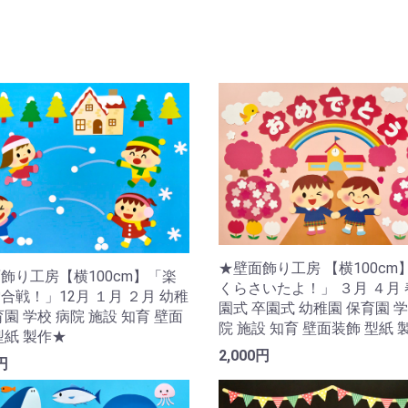
★壁面飾り工房 【横100cm
飾り工房【横100cm】「楽
くらさいたよ！」 ３月 ４月 
合戦！」12月 １月 ２月 幼稚
園式 卒園式 幼稚園 保育園 学
育園 学校 病院 施設 知育 壁面
院 施設 知育 壁面装飾 型紙 
型紙 製作★
2,000円
円