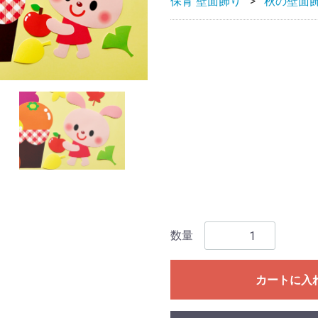
保育 壁面飾り
秋の壁面
数量
カートに入