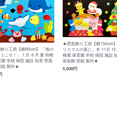
★壁面飾り工房【横150cm
飾り工房【横80cm】 「海の
リスマスの夜に」冬 11月 12
うこそ！」７月 ８月 夏 幼稚
稚園 保育園 学校 病院 施設 
育園 学校 病院 施設 知育 壁面
面装飾 型紙 製作★
型紙 製作★
5,000円
円