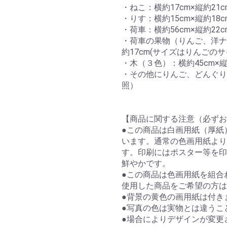
・ねこ：横約17cm×縦約21
・りす：横約15cm×縦約18
・荷車：横約56cm×縦約22
・荷車の果物（りんご、洋ナ
約17cm(サイズはりんごの
・木（３色）：横約45cm×縦
・その他にりんご、どんぐり
照）
【商品に関する注意（必ずお
●この商品は白画用紙（厚紙
います。通常の色画用紙より
す。印刷にはポスター等を印
鮮やかです。
●この商品は色画用紙を組合
使用した商品をご希望の方は
●背景の黄色の画用紙は付き
●写真の色は実物とは違うこ
●場合によりデザインが変更