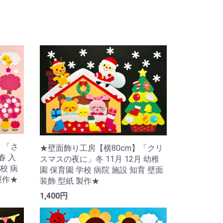
】「さ
★壁面飾り工房【横80cm】「クリ
春 入
スマスの夜に」冬 11月 12月 幼稚
校 病
園 保育園 学校 病院 施設 知育 壁面
製作★
装飾 型紙 製作★
1,400円