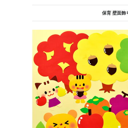
保育 壁面飾
春の壁面飾り
夏の壁面飾り
秋の壁面飾り
冬の壁面飾り
オールシーズ
誕生日表
当番表
日めくりカレ
その他