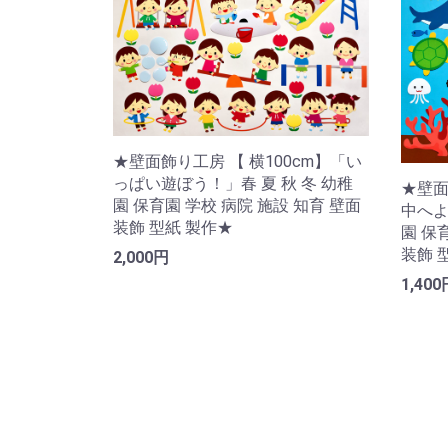
★壁面飾り工房 【 横100cm】「い
っぱい遊ぼう！」春 夏 秋 冬 幼稚
★壁面
園 保育園 学校 病院 施設 知育 壁面
中へよ
装飾 型紙 製作★
園 保
装飾 
2,000円
1,400