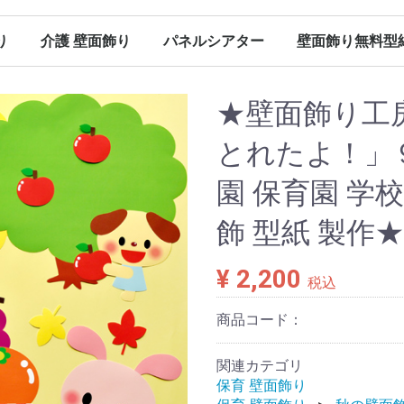
り
介護 壁面飾り
パネルシアター
壁面飾り無料型
（保育）
（保育）
（保育）
（保育）
ン（保育）
ンダー
春の壁面飾り（介護）
夏の壁面飾り（介護）
秋の壁面飾り（介護）
冬の壁面飾り（介護）
オールシーズン（介護）
その他
春のパネルシアター
夏のパネルシアター
秋のパネルシアター
冬のパネルシアター
パネルシアター 型紙
Ｐペーパー販売
春に使える型紙
夏に使える型紙
秋に使える型紙
冬に使える型紙
オールシーズン（パネルシアター）
★壁面飾り工房
とれたよ！」９月
園 保育園 学校
飾 型紙 製作★
¥ 2,200
税込
商品コード：
関連カテゴリ
保育 壁面飾り