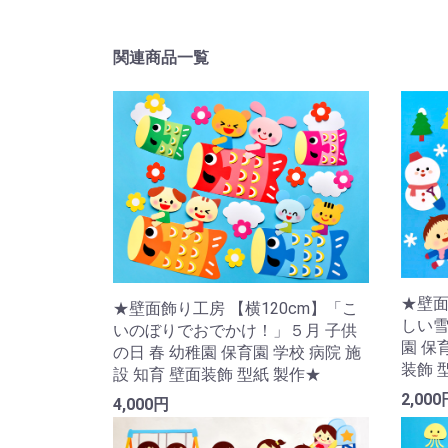
関連商品一覧
★壁面
★壁面飾り工房 【横120cm】「こ
しい雪
いのぼりでおでかけ！」５月 子供
園 保
の日 春 幼稚園 保育園 学校 病院 施
装飾 
設 知育 壁面装飾 型紙 製作★
2,000
4,000円