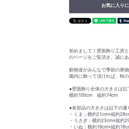
お気に入りに
初めまして！壁面飾り工房と
のページをご覧頂き、誠に
動物達がみんなで季節の果物
園内に飾って頂ければ、秋の
●壁面飾り全体の大きさは以
横約100cm 縦約74cm
●各部品の大きさは以下の通
・くま：横約21cm×縦約28
・うさぎ：横約23cm×縦約2
・いぬ：横約18cm×縦約18