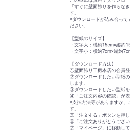
この型紙は無料でダウンロー
「すぐに壁面飾りを作らなき
す。
※ダウンロードが込み合って
ださい。
【型紙のサイズ】
・文字大：横約15cm×縦約15
・文字小：横約7cm×縦約7c
【ダウンロード方法】
①壁面飾り工房本店の会員登
②ダウンロードしたい型紙の
します。
③ダウンロードしたい型紙を
④「ご注文内容の確認」が表
※支払方法等がありますが、
す。
⑤「注文する」ボタンを押し
⑥「ご注文ありがとうござい
⑦「マイページ」に移動して