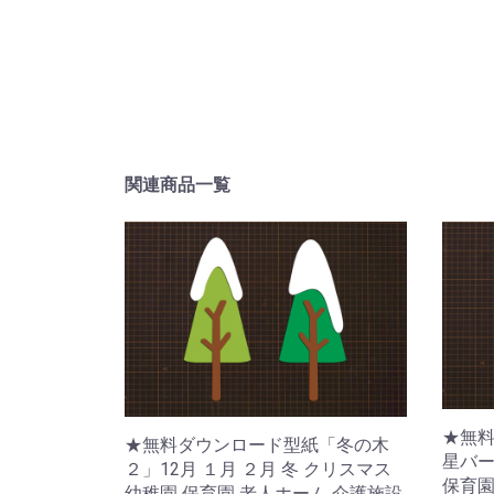
関連商品一覧
★無料
★無料ダウンロード型紙「冬の木
星バー
２」12月 １月 ２月 冬 クリスマス
保育園
幼稚園 保育園 老人ホーム 介護施設