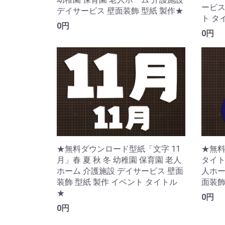
ービス
デイサービス 壁面装飾 型紙 製作★
ト タ
0円
0円
★無料ダウンロード型紙「文字 11
★無料
月」春 夏 秋 冬 幼稚園 保育園 老人
タイト
ホーム 介護施設 デイサービス 壁面
人ホー
装飾 型紙 製作 イベント タイトル
面装飾
★
0円
0円