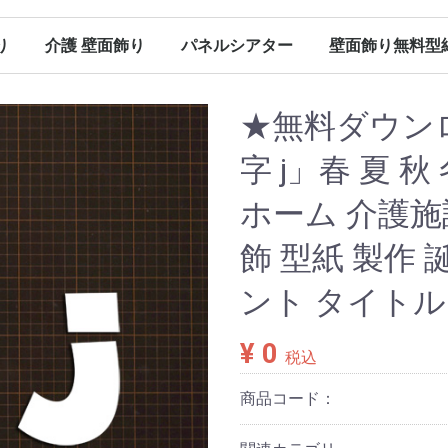
り
介護 壁面飾り
パネルシアター
壁面飾り無料型
（保育）
（保育）
（保育）
（保育）
ン（保育）
ンダー
春の壁面飾り（介護）
夏の壁面飾り（介護）
秋の壁面飾り（介護）
冬の壁面飾り（介護）
オールシーズン（介護）
その他
春のパネルシアター
夏のパネルシアター
秋のパネルシアター
冬のパネルシアター
パネルシアター 型紙
Ｐペーパー販売
春に使える型紙
夏に使える型紙
秋に使える型紙
冬に使える型紙
オールシーズン（パネルシアター）
★無料ダウン
字 j」春 夏 
ホーム 介護施
飾 型紙 製作
ント タイト
¥ 0
税込
商品コード：