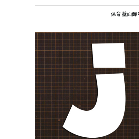
保育 壁面飾
春の壁面飾り
夏の壁面飾り
秋の壁面飾り
冬の壁面飾り
オールシーズ
誕生日表
当番表
日めくりカレ
その他