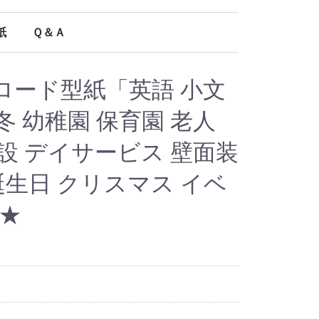
紙
Ｑ＆Ａ
オールシーズン使える型紙
ロード型紙「英語 小文
秋 冬 幼稚園 保育園 老人
設 デイサービス 壁面装
 誕生日 クリスマス イベ
ル★