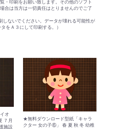
覧・印刷をお願い致します。その他のソフト
場合は当方は一切責任はとりませんのでご了
刷しないでください。データが壊れる可能性が
ータをＡ３にして印刷する。）
イオ
★無料ダウンロード型紙「キャラ
夏 ７月
クター 女の子⑥」 春 夏 秋 冬 幼稚
介護施設