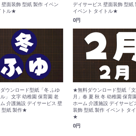
 壁面装飾 型紙 製作 イベン
デイサービス 壁面装飾 型紙
イトル★
イベント タイトル★
0円
ダウンロード型紙「冬 ふゆ
★無料ダウンロード型紙「文
ル」 文字 幼稚園 保育園 老
月」春 夏 秋 冬 幼稚園 保育
ム 介護施設 デイサービス 壁
ホーム 介護施設 デイサービ
 型紙 製作★
装飾 型紙 製作 イベント タ
★
0円