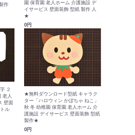
園 保育園 老人ホーム 介護施設 デ
 製作
イサービス 壁面装飾 型紙 製作 人
★
0円
字 ２
★無料ダウンロード型紙 キャラク
園 老人
ター「ハロウィン かぼちゃ ねこ」
ス 壁面
秋 冬 幼稚園 保育園 老人ホーム 介
イトル
護施設 デイサービス 壁面装飾 型紙
製作★
0円