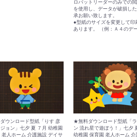
ロバットリーダーのみでの閲
を使用し、データが破損した
承お願い致します。
●型紙のサイズを変更して印
あります。 （例：Ａ４のデ
ダウンロード型紙「りす 彦
★無料ダウンロード型紙「ラ
ジョン」七夕 夏 ７月 幼稚園
ン 流れ星で遊ぼう！」七夕 
 老人ホーム 介護施設 デイサ
幼稚園 保育園 老人ホーム 