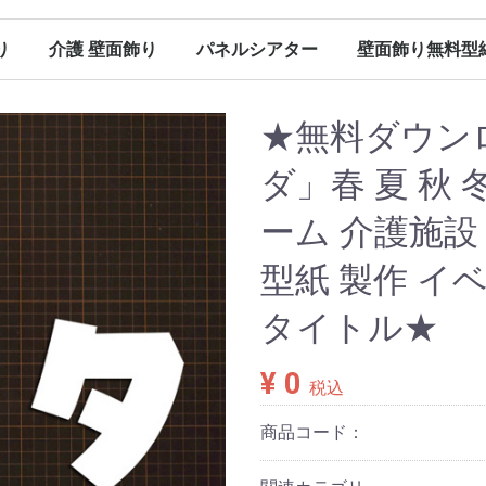
り
介護 壁面飾り
パネルシアター
壁面飾り無料型
（保育）
（保育）
（保育）
（保育）
ン（保育）
ンダー
春の壁面飾り（介護）
夏の壁面飾り（介護）
秋の壁面飾り（介護）
冬の壁面飾り（介護）
オールシーズン（介護）
その他
春のパネルシアター
夏のパネルシアター
秋のパネルシアター
冬のパネルシアター
パネルシアター 型紙
Ｐペーパー販売
春に使える型紙
夏に使える型紙
秋に使える型紙
冬に使える型紙
オールシーズン（パネルシアター）
★無料ダウン
ダ」春 夏 秋 
ーム 介護施設
型紙 製作 イ
タイトル★
¥ 0
税込
商品コード：