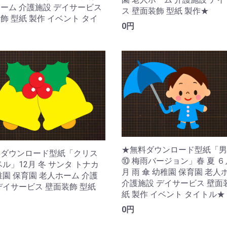
ーム 介護施設 デイサービス
ス 壁面装飾 型紙 製作★
飾 型紙 製作 イベント タイ
0円
★
★無料ダウンロード型紙「男
料ダウンロード型紙「クリス
⑩ 梅雨バージョン」春 夏 ６
ベル」12月 冬 サンタ トナカ
月 雨 傘 幼稚園 保育園 老人
稚園 保育園 老人ホーム 介護
介護施設 デイサービス 壁面
デイサービス 壁面装飾 型紙
紙 製作 イベント タイトル★
★
0円