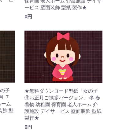
保育園 老人ホーム 介護施設 デイサ
ービス 壁面装飾 型紙 製作★
0円
の子
★無料ダウンロード型紙「女の子
月 ７
⑨お正月ご挨拶バージョン」 冬 春
ホーム
着物 幼稚園 保育園 老人ホーム 介
装飾 型
護施設 デイサービス 壁面装飾 型紙
製作★
0円