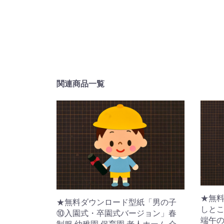
関連商品一覧
★無
★無料ダウンロード型紙「男の子
しとこ
⑩入園式・卒園式バージョン」春
端午の