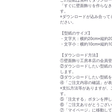
この型紙は無料でダウンロー
「すぐに壁面飾りを作らなき
す。
※ダウンロードが込み合って
ださい。
【型紙のサイズ】
・文字大：横約20cm×縦約20
・文字小：横約10cm×縦約10
【ダウンロード方法】
①壁面飾り工房本店の会員登
②ダウンロードしたい型紙の
します。
③ダウンロードしたい型紙を
④「ご注文内容の確認」が表
※支払方法等がありますが、
す。
⑤「注文する」ボタンを押し
⑥「ご注文ありがとうござい
⑦「マイページ」に移動して