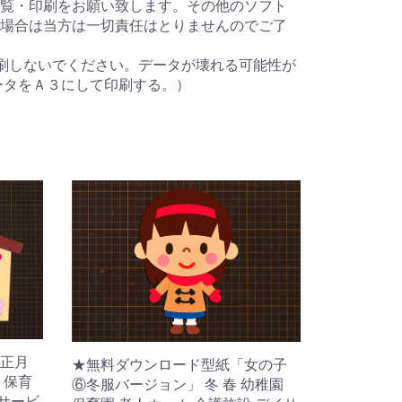
覧・印刷をお願い致します。その他のソフト
場合は当方は一切責任はとりませんのでご了
刷しないでください。データが壊れる可能性が
ータをＡ３にして印刷する。）
正月
★無料ダウンロード型紙「女の子
 保育
⑥冬服バージョン」 冬 春 幼稚園
イサービ