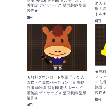
制服 幼稚園 保育園 老人ホーム 介
老人ホ
護施設 デイサービス 壁面装飾 型紙
壁面装
製作★
トル
0円
0円
★無
マス 
★無料ダウンロード型紙「うま 入
イ 幼
園式・卒園式バージョン」春 動物
施設 
制服 幼稚園 保育園 老人ホーム 介
製作
護施設 デイサービス 壁面装飾 型紙
製作★
0円
0円