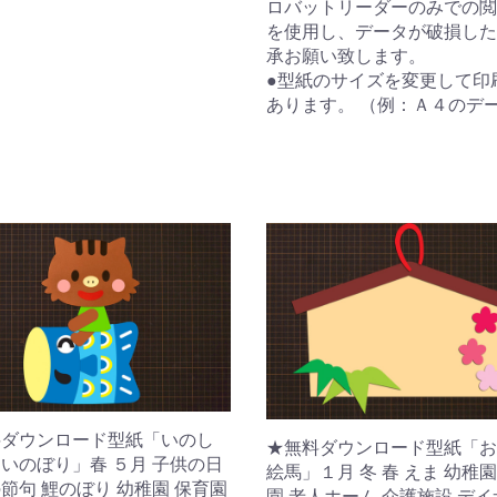
ロバットリーダーのみでの閲
を使用し、データが破損した
承お願い致します。
●型紙のサイズを変更して印
あります。 （例：Ａ４のデ
料ダウンロード型紙「いのし
★無料ダウンロード型紙「お
いのぼり」春 ５月 子供の日
絵馬」１月 冬 春 えま 幼稚園
節句 鯉のぼり 幼稚園 保育園
園 老人ホーム 介護施設 デ