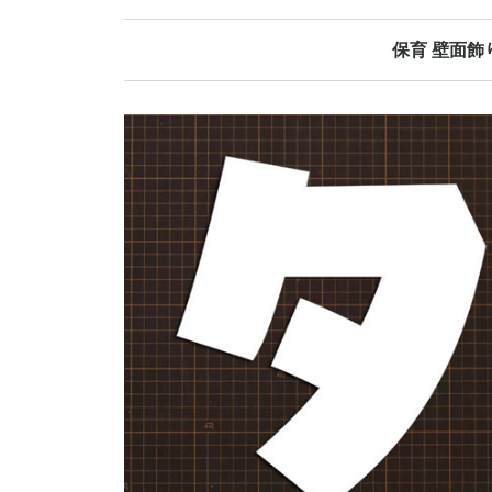
保育 壁面飾
春の壁面飾り
夏の壁面飾り
秋の壁面飾り
冬の壁面飾り
オールシーズ
誕生日表
当番表
日めくりカレ
その他