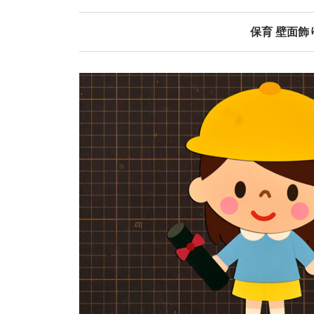
保育 壁面飾
春の壁面飾り
夏の壁面飾り
秋の壁面飾り
冬の壁面飾り
オールシーズ
誕生日表
当番表
日めくりカレ
その他