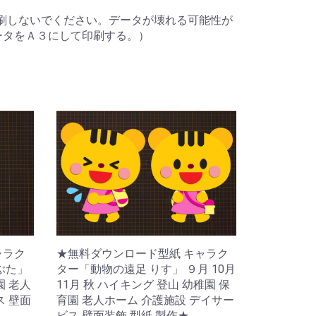
刷しないでください。データが壊れる可能性が
ータをＡ３にして印刷する。）
ャラク
★無料ダウンロード型紙 キャラク
ぶた」
ター「動物の遠足 りす」 ９月 10月
園 老人
11月 秋 ハイキング 登山 幼稚園 保
ス 壁面
育園 老人ホーム 介護施設 デイサー
ビス 壁面装飾 型紙 製作★