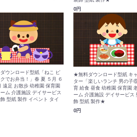
0円
ダウンロード型紙「ねこ ピ
★無料ダウンロード型紙 キ
クでお弁当！」春 夏 ５月 ６
ター「楽しいランチ 男の子⑥
月 遠足 お散歩 幼稚園 保育園
育 給食 昼食 幼稚園 保育園 
ーム 介護施設 デイサービス
ーム 介護施設 デイサービス
飾 型紙 製作 イベント タイ
飾 型紙 製作★
★
0円