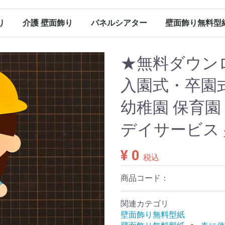
り
介護 壁面飾り
パネルシアター
壁面飾り無料型
（保育）
（保育）
（保育）
（保育）
ン（保育）
ンダー
春の壁面飾り（介護）
夏の壁面飾り（介護）
秋の壁面飾り（介護）
冬の壁面飾り（介護）
オールシーズン（介護）
その他
春のパネルシアター
夏のパネルシアター
秋のパネルシアター
冬のパネルシアター
パネルシアター 型紙
Ｐペーパー販売
春に使える型紙
夏に使える型紙
秋に使える型紙
冬に使える型紙
オールシーズン（パネルシアター）
★無料ダウン
入園式・卒園
幼稚園 保育園
デイサービス 
¥ 0
税込
商品コード：
関連カテゴリ
壁面飾り無料型紙