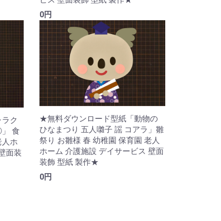
0円
★無料ダウンロード型紙「動物の
ャラク
ひなまつり 五人囃子 謡 コアラ」雛
」 食
祭り お雛様 春 幼稚園 保育園 老人
老人ホ
ホーム 介護施設 デイサービス 壁面
 壁面装
装飾 型紙 製作★
0円