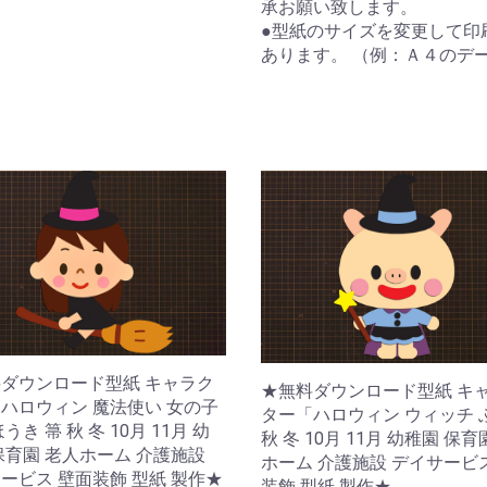
承お願い致します。
●型紙のサイズを変更して印
あります。 （例：Ａ４のデ
ダウンロード型紙 キャラク
★無料ダウンロード型紙 キ
ハロウィン 魔法使い 女の子
ター「ハロウィン ウィッチ 
うき 箒 秋 冬 10月 11月 幼
秋 冬 10月 11月 幼稚園 保育
保育園 老人ホーム 介護施設
ホーム 介護施設 デイサービ
ービス 壁面装飾 型紙 製作★
装飾 型紙 製作★