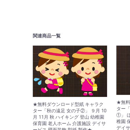
関連商品一覧
★無料
★無料ダウンロード型紙 キャラク
ター「
ター「秋の遠足 女の子②」 ９月 10
①」 ほ
月 11月 秋 ハイキング 登山 幼稚園
稚園 
保育園 老人ホーム 介護施設 デイサ
デイサ
ービス 壁面装飾 型紙 製作★