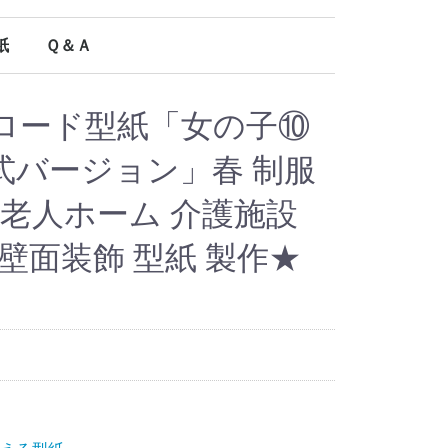
紙
Ｑ＆Ａ
オールシーズン使える型紙
ロード型紙「女の子⑩
式バージョン」春 制服
 老人ホーム 介護施設
壁面装飾 型紙 製作★