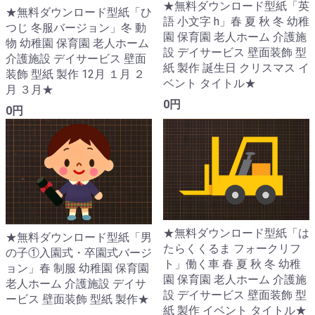
★無料ダウンロード型紙「英
★無料ダウンロード型紙「ひ
語 小文字 h」春 夏 秋 冬 幼稚
つじ 冬服バージョン」冬 動
園 保育園 老人ホーム 介護施
物 幼稚園 保育園 老人ホーム
設 デイサービス 壁面装飾 型
介護施設 デイサービス 壁面
紙 製作 誕生日 クリスマス イ
装飾 型紙 製作 12月 １月 ２
ベント タイトル★
月 ３月★
0円
0円
★無料ダウンロード型紙「は
★無料ダウンロード型紙「男
たらくくるま フォークリフ
の子①入園式・卒園式バージ
ト」働く車 春 夏 秋 冬 幼稚
ョン」春 制服 幼稚園 保育園
園 保育園 老人ホーム 介護施
老人ホーム 介護施設 デイサ
設 デイサービス 壁面装飾 型
ービス 壁面装飾 型紙 製作★
紙 製作 イベント タイトル★