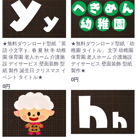
★無料ダウンロード型紙「英
★無料ダウンロード型紙「幼
語 小文字 y」春 夏 秋 冬 幼稚
稚園 タイトル」 文字 幼稚園
園 保育園 老人ホーム 介護施
保育園 老人ホーム 介護施設
設 デイサービス 壁面装飾 型
デイサービス 壁面装飾 型紙
紙 製作 誕生日 クリスマス イ
製作★
ベント タイトル★
0円
0円