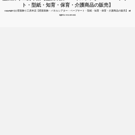
ト・型紙・知育・保育・介護商品の販売】
copyright (c) 壁面飾り工房本店【壁面装飾・パネルシアター・ペープサート・型紙・知育・保育・介護商品の販売】 all
rights reserved.