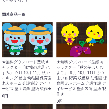
て印刷する。）
関連商品一覧
★無料ダウンロード型紙 キ
★無料ダウンロード型紙 キ
ャラクター「動物の遠足 ね
ャラクター「秋の芋ほり ひ
ずみ」 ９月 10月 11月 秋 ハ
よこ」 ９月 10月 11月 さつ
イキング 登山 幼稚園 保育園
まいも 野菜 収穫祭 幼稚園 保
老人ホーム 介護施設 デイサ
育園 老人ホーム 介護施設 デ
ービス 壁面装飾 型紙 製作★
イサービス 壁面装飾 型紙 製
作★
0円
0円