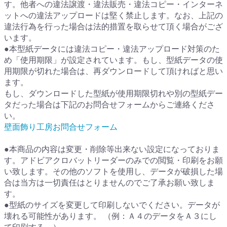
す。他者への違法譲渡・違法販売・違法コピー・インターネ
ットへの違法アップロードは堅く禁止します。なお、上記の
違法行為を行った場合は法的措置を取らせて頂く場合がござ
います。
●本型紙データには違法コピー・違法アップロード対策のた
め「使用期限」が設定されています。もし、型紙データの使
用期限が切れた場合は、再ダウンロードして頂ければと思い
ます。
もし、ダウンロードした型紙が使用期限切れや別の型紙デー
タだった場合は下記のお問合せフォームからご連絡くださ
い。
壁面飾り工房お問合せフォーム
●本商品の内容は変更・削除等出来ない設定になっておりま
す。アドビアクロバットリーダーのみでの閲覧・印刷をお願
い致します。その他のソフトを使用し、データが破損した場
合は当方は一切責任はとりませんのでご了承お願い致しま
す。
●型紙のサイズを変更して印刷しないでください。データが
壊れる可能性があります。 （例：Ａ４のデータをＡ３にし