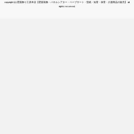
copyright (c) 壁面飾り工房本店【壁面装飾・パネルシアター・ペープサート・型紙・知育・保育・介護商品の販売】 all
rights reserved.