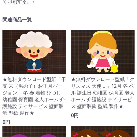
て印刷する。）
関連商品一覧
★無料ダウンロード型紙「干
★無料ダウンロード型紙「ク
支 未（男の子）お正月バー
リスマス 天使１」12月 冬 ベ
ジョン」 冬 春 着物 ひつじ
ル 誕生日 幼稚園 保育園 老人
幼稚園 保育園 老人ホーム 介
ホーム 介護施設 デイサービ
護施設 デイサービス 壁面装
ス 壁面装飾 型紙 製作★
飾 型紙 製作★
0円
0円