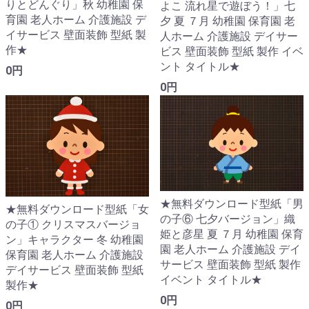
りとどんぐり」秋 幼稚園 保
よこ 流れ星で遊ぼう！」七
育園 老人ホーム 介護施設 デ
夕 夏 ７月 幼稚園 保育園 老
イサービス 壁面装飾 型紙 製
人ホーム 介護施設 デイサー
作★
ビス 壁面装飾 型紙 製作 イベ
ント タイトル★
0円
0円
★無料ダウンロード型紙「男
★無料ダウンロード型紙「女
の子⑥ 七夕バージョン」織
の子① クリスマスバージョ
姫と彦星 夏 ７月 幼稚園 保育
ン」キャラクター 冬 幼稚園
園 老人ホーム 介護施設 デイ
保育園 老人ホーム 介護施設
サービス 壁面装飾 型紙 製作
デイサービス 壁面装飾 型紙
イベント タイトル★
製作★
0円
0円