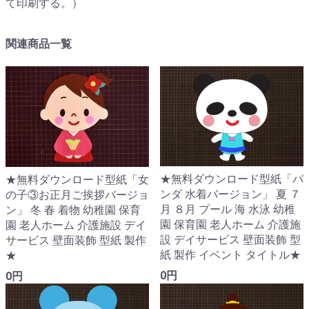
て印刷する。）
関連商品一覧
★無料ダウンロード型紙「パ
★無料ダウンロード型紙「女
ンダ 水着バージョン」 夏 ７
の子③お正月ご挨拶バージョ
月 ８月 プール 海 水泳 幼稚
ン」 冬 春 着物 幼稚園 保育
園 保育園 老人ホーム 介護施
園 老人ホーム 介護施設 デイ
設 デイサービス 壁面装飾 型
サービス 壁面装飾 型紙 製作
紙 製作 イベント タイトル★
★
0円
0円