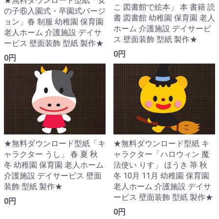
★無料ダウンロード型紙「女
こ 図書館で絵本」 本 書籍 読
の子⑥入園式・卒園式バージ
書 図書館 幼稚園 保育園 老人
ョン」春 制服 幼稚園 保育園
ホーム 介護施設 デイサービ
老人ホーム 介護施設 デイサ
ス 壁面装飾 型紙 製作★
ービス 壁面装飾 型紙 製作★
0円
0円
★無料ダウンロード型紙「キ
★無料ダウンロード型紙 キ
ャラクター うし」 春 夏 秋
ャラクター「ハロウィン 魔
冬 幼稚園 保育園 老人ホーム
法使い りす」 ほうき 箒 秋
介護施設 デイサービス 壁面
冬 10月 11月 幼稚園 保育園
装飾 型紙 製作★
老人ホーム 介護施設 デイサ
ービス 壁面装飾 型紙 製作★
0円
0円