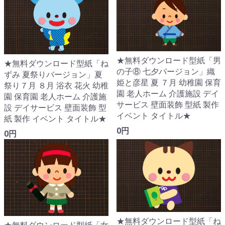
★無料ダウンロード型紙「男
★無料ダウンロード型紙「ね
の子⑧ 七夕バージョン」織
ずみ 夏祭りバージョン」夏
姫と彦星 夏 ７月 幼稚園 保育
祭り７月 ８月 浴衣 花火 幼稚
園 老人ホーム 介護施設 デイ
園 保育園 老人ホーム 介護施
サービス 壁面装飾 型紙 製作
設 デイサービス 壁面装飾 型
イベント タイトル★
紙 製作 イベント タイトル★
0円
0円
★無料ダウンロード型紙「ね