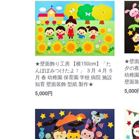
★壁面
★壁面飾り工房 【横150cm】「た
夕の夜
んぽぽみつけたよ！」 ３月 ４月 ５
幼稚園
月 春 幼稚園 保育園 学校 病院 施設
壁面装
知育 壁面装飾 型紙 製作★
5,000
5,000円