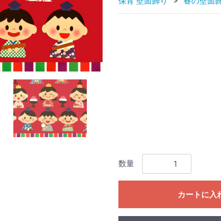
保育 壁面飾り
春の壁面
数量
カートに入