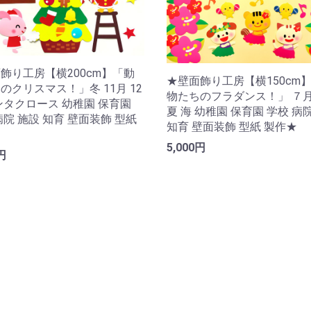
飾り工房【横200cm】「動
★壁面飾り工房【横150cm
のクリスマス！」冬 11月 12
物たちのフラダンス！」 ７月
ンタクロース 幼稚園 保育園
夏 海 幼稚園 保育園 学校 病
病院 施設 知育 壁面装飾 型紙
知育 壁面装飾 型紙 製作★
★
5,000円
円