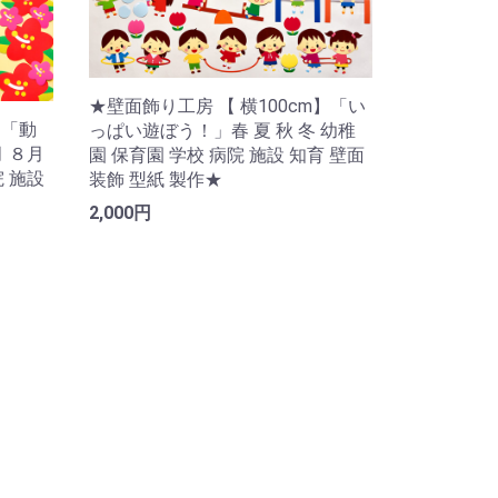
★壁面飾り工房 【 横100cm】「い
】「動
っぱい遊ぼう！」春 夏 秋 冬 幼稚
 ８月
園 保育園 学校 病院 施設 知育 壁面
院 施設
装飾 型紙 製作★
2,000円