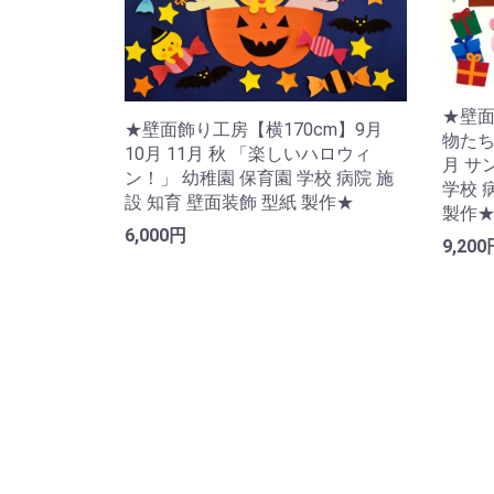
★壁面
★壁面飾り工房【横170cm】9月
物たち
10月 11月 秋 「楽しいハロウィ
月 サ
ン！」 幼稚園 保育園 学校 病院 施
学校 
設 知育 壁面装飾 型紙 製作★
製作
6,000円
9,200