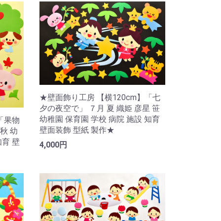
★壁面飾り工房 【横120cm】「七
夕の夜空で」 ７月 夏 織姫 彦星 笹
幼稚園 保育園 学校 病院 施設 知育
「果物
壁面装飾 型紙 製作★
秋 幼
知育 壁
4,000円