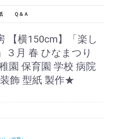
紙
Ｑ＆Ａ
オールシーズン使える型紙
 【横150cm】「楽し
３月 春 ひなまつり
稚園 保育園 学校 病院
面装飾 型紙 製作★