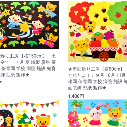
飾り工房 【横150cm】「七
空で」 ７月 夏 織姫 彦星 笹
 保育園 学校 病院 施設 知育
★壁面飾り工房【横80cm】
飾 型紙 製作★
とれたよ！」９月 10月 11月 
稚園 保育園 学校 病院 施設 
円
面装飾 型紙 製作★
1,400円