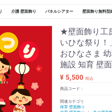
り
介護 壁面飾り
パネルシアター
壁面飾り無料型
（保育）
（保育）
（保育）
（保育）
ン（保育）
ンダー
春の壁面飾り（介護）
夏の壁面飾り（介護）
秋の壁面飾り（介護）
冬の壁面飾り（介護）
オールシーズン（介護）
その他
春のパネルシアター
夏のパネルシアター
秋のパネルシアター
冬のパネルシアター
パネルシアター 型紙
Ｐペーパー販売
春に使える型紙
夏に使える型紙
秋に使える型紙
冬に使える型紙
オールシーズン（パネルシアター）
★壁面飾り工房
いひな祭り！」
おひなさま 幼
施設 知育 壁
¥ 5,500
税込
商品コード：
関連カテゴリ
保育 壁面飾り