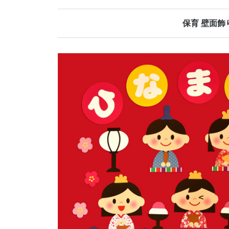
保育 壁面飾
春の壁面飾り
夏の壁面飾り
秋の壁面飾り
冬の壁面飾り
オールシーズ
誕生日表
当番表
日めくりカレ
その他