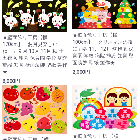
★壁面飾り工房【横
★壁面飾り工房【横
100cm】「クリスマスの夜
170cm】「お月見楽しい
に」冬 11月 12月 幼稚園 保
ね！」９月 10月 11月 秋 十
育園 学校 病院 施設 知育 壁
五夜 幼稚園 保育園 学校 病院
面装飾 型紙 製作★
施設 知育 壁面装飾 型紙 製作
★
2,000円
6,000円
★壁面飾り工房 【横
★壁面飾り工房 【横