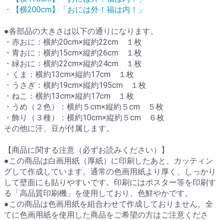
・【横200cm】「おには外！福は内！」
●各部品の大きさは以下の通りになります。
・赤おに：横約20cm×縦約22cm １枚
・青おに：横約15cm×縦約26cm １枚
・緑おに：横約22cm×縦約24cm １枚
・くま：横約13cm×縦約17cm １枚
・うさぎ：横約19cm×縦約195cm １枚
・ねこ：横約13cm×縦約17cm １枚
・うめ（２色）：横約５cm×縦約５cm ５枚
・飾り（３種）：横約10cm×縦約５cm ６枚
その他に汗、豆が付属します。
【商品に関する注意（必ずお読みください）】
●この商品は白画用紙（厚紙）に印刷したあと、カッティン
グして作成しています。通常の色画用紙より厚く、しっかり
して壁面にも貼りやすいです。印刷にはポスター等を印刷す
る「高品質印刷機」を使用しており、色鮮やかです。
●この商品は色画用紙を組合わせて作成しておりません。全
てに色画用紙を使用した商品をご希望の方はご注意くださ