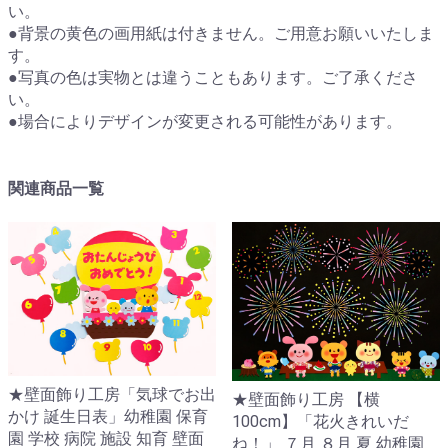
い。
●背景の黄色の画用紙は付きません。ご用意お願いいたしま
す。
●写真の色は実物とは違うこともあります。ご了承くださ
い。
●場合によりデザインが変更される可能性があります。
関連商品一覧
★壁面飾り工房「気球でお出
★壁面飾り工房 【横
かけ 誕生日表」幼稚園 保育
100cm】「花火きれいだ
園 学校 病院 施設 知育 壁面
ね！」 ７月 ８月 夏 幼稚園