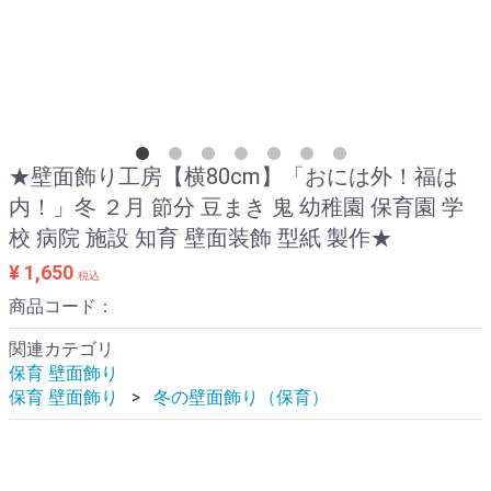
★壁面飾り工房【横80cm】「おには外！福は
内！」冬 ２月 節分 豆まき 鬼 幼稚園 保育園 学
校 病院 施設 知育 壁面装飾 型紙 製作★
¥ 1,650
税込
商品コード：
関連カテゴリ
保育 壁面飾り
保育 壁面飾り
冬の壁面飾り（保育）