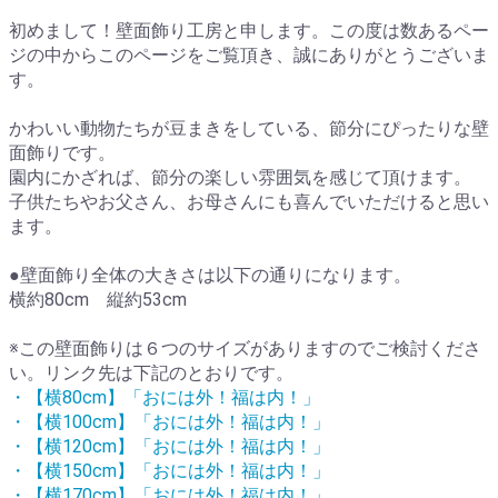
初めまして！壁面飾り工房と申します。この度は数あるペー
ジの中からこのページをご覧頂き、誠にありがとうございま
す。
かわいい動物たちが豆まきをしている、節分にぴったりな壁
面飾りです。
園内にかざれば、節分の楽しい雰囲気を感じて頂けます。
子供たちやお父さん、お母さんにも喜んでいただけると思い
ます。
●壁面飾り全体の大きさは以下の通りになります。
横約80cm 縦約53cm
※この壁面飾りは６つのサイズがありますのでご検討くださ
い。リンク先は下記のとおりです。
・【横80cm】「おには外！福は内！」
・【横100cm】「おには外！福は内！」
・【横120cm】「おには外！福は内！」
・【横150cm】「おには外！福は内！」
・【横170cm】「おには外！福は内！」