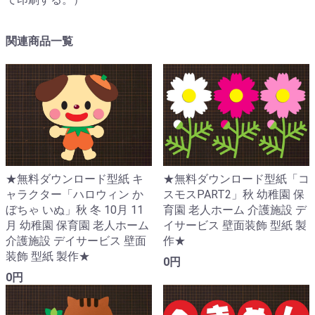
関連商品一覧
★無料ダウンロード型紙「コ
★無料ダウンロード型紙 キ
スモスPART2」秋 幼稚園 保
ャラクター「ハロウィン か
育園 老人ホーム 介護施設 デ
ぼちゃ いぬ」秋 冬 10月 11
イサービス 壁面装飾 型紙 製
月 幼稚園 保育園 老人ホーム
作★
介護施設 デイサービス 壁面
装飾 型紙 製作★
0円
0円