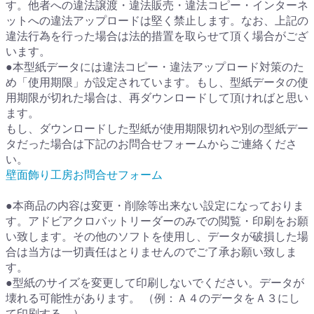
す。他者への違法譲渡・違法販売・違法コピー・インターネ
ットへの違法アップロードは堅く禁止します。なお、上記の
違法行為を行った場合は法的措置を取らせて頂く場合がござ
います。
●本型紙データには違法コピー・違法アップロード対策のた
め「使用期限」が設定されています。もし、型紙データの使
用期限が切れた場合は、再ダウンロードして頂ければと思い
ます。
もし、ダウンロードした型紙が使用期限切れや別の型紙デー
タだった場合は下記のお問合せフォームからご連絡くださ
い。
壁面飾り工房お問合せフォーム
●本商品の内容は変更・削除等出来ない設定になっておりま
す。アドビアクロバットリーダーのみでの閲覧・印刷をお願
い致します。その他のソフトを使用し、データが破損した場
合は当方は一切責任はとりませんのでご了承お願い致しま
す。
●型紙のサイズを変更して印刷しないでください。データが
壊れる可能性があります。 （例：Ａ４のデータをＡ３にし
て印刷する。）