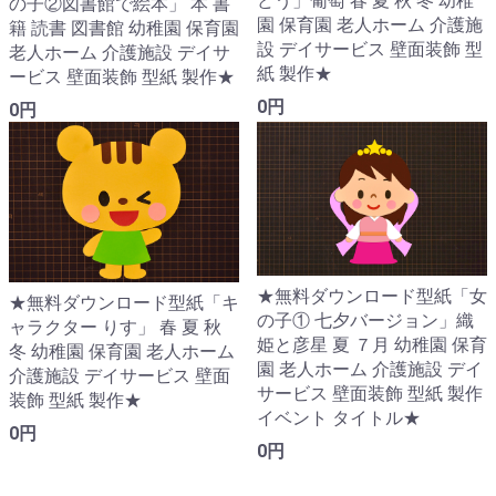
どう」葡萄 春 夏 秋 冬 幼稚
の子②図書館で絵本」 本 書
園 保育園 老人ホーム 介護施
籍 読書 図書館 幼稚園 保育園
設 デイサービス 壁面装飾 型
老人ホーム 介護施設 デイサ
紙 製作★
ービス 壁面装飾 型紙 製作★
0円
0円
★無料ダウンロード型紙「女
★無料ダウンロード型紙「キ
の子① 七夕バージョン」織
ャラクター りす」 春 夏 秋
姫と彦星 夏 ７月 幼稚園 保育
冬 幼稚園 保育園 老人ホーム
園 老人ホーム 介護施設 デイ
介護施設 デイサービス 壁面
サービス 壁面装飾 型紙 製作
装飾 型紙 製作★
イベント タイトル★
0円
0円