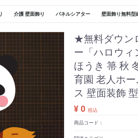
り
介護 壁面飾り
パネルシアター
壁面飾り無料型
（保育）
（保育）
（保育）
（保育）
ン（保育）
ンダー
春の壁面飾り（介護）
夏の壁面飾り（介護）
秋の壁面飾り（介護）
冬の壁面飾り（介護）
オールシーズン（介護）
その他
春のパネルシアター
夏のパネルシアター
秋のパネルシアター
冬のパネルシアター
パネルシアター 型紙
Ｐペーパー販売
春に使える型紙
夏に使える型紙
秋に使える型紙
冬に使える型紙
オールシーズン（パネルシアター）
★無料ダウン
ー「ハロウィン
ほうき 箒 秋 冬
育園 老人ホー
ス 壁面装飾 
¥ 0
税込
商品コード：