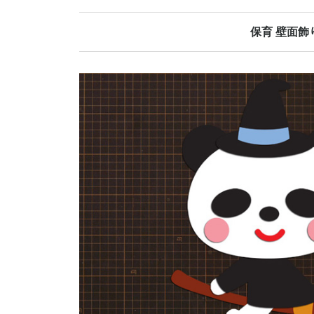
保育 壁面飾
春の壁面飾り
夏の壁面飾り
秋の壁面飾り
冬の壁面飾り
オールシーズ
誕生日表
当番表
日めくりカレ
その他