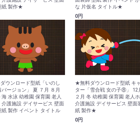
な 片仮名 タイトル★
型紙 製作★
0円
料ダウンロード型紙「いのし
★無料ダウンロード型紙 キ
着バージョン」 夏 ７月 ８月
ター「雪合戦 女の子⑧」 12
 海 水泳 幼稚園 保育園 老人
２月 冬 幼稚園 保育園 老人
 介護施設 デイサービス 壁面
介護施設 デイサービス 壁面
型紙 製作 イベント タイトル
紙 製作★
0円