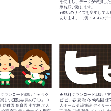
を使用し、データが破損した
承お願い致します。
●型紙のサイズを変更して印
あります。 （例：Ａ４のデ
★無料ダウンロード型紙「文
ダウンロード型紙 キャラク
ビ ピ」春 夏 秋 冬 幼稚園 保
楽しい運動会 男の子①」 ９
人ホーム 介護施設 デイサー
0月 幼稚園 保育園 小学校 老人
面装飾 型紙 製作 イベント 
 介護施設 デイサービス 壁面