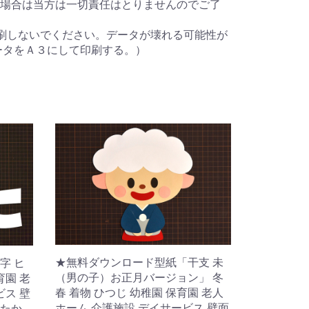
場合は当方は一切責任はとりませんのでご了
刷しないでください。データが壊れる可能性が
ータをＡ３にして印刷する。）
★無料ダウンロード型紙「干支 未
字 ヒ
（男の子）お正月バージョン」 冬
育園 老
春 着物 ひつじ 幼稚園 保育園 老人
ビス 壁
ホーム 介護施設 デイサービス 壁面
かたか