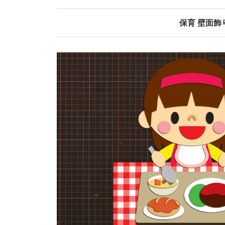
保育 壁面飾
春の壁面飾り
夏の壁面飾り
秋の壁面飾り
冬の壁面飾り
オールシーズ
誕生日表
当番表
日めくりカレ
その他