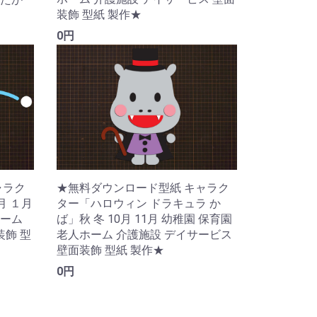
装飾 型紙 製作★
0円
ャラク
★無料ダウンロード型紙 キャラク
月 １月
ター「ハロウィン ドラキュラ か
ホーム
ば」秋 冬 10月 11月 幼稚園 保育園
装飾 型
老人ホーム 介護施設 デイサービス
壁面装飾 型紙 製作★
0円