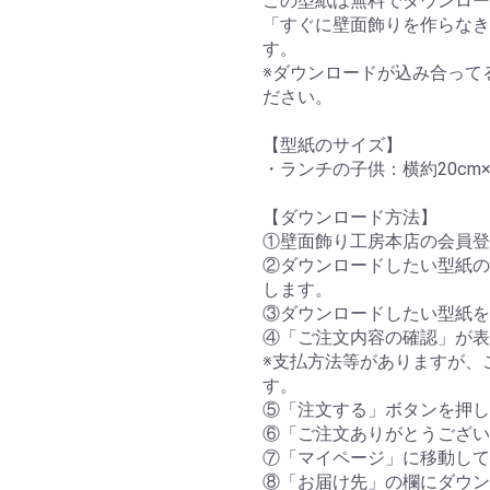
この型紙は無料でダウンロー
「すぐに壁面飾りを作らなき
す。
※ダウンロードが込み合って
ださい。
【型紙のサイズ】
・ランチの子供：横約20cm×
【ダウンロード方法】
①壁面飾り工房本店の会員登
②ダウンロードしたい型紙の
します。
③ダウンロードしたい型紙を
④「ご注文内容の確認」が表
※支払方法等がありますが、
す。
⑤「注文する」ボタンを押し
⑥「ご注文ありがとうござい
⑦「マイページ」に移動して
⑧「お届け先」の欄にダウン