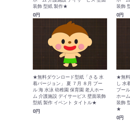
装飾 型紙 製作★
装飾 
0円
0円
★無料ダウンロード型紙「さる 水
★無
着バージョン」 夏 ７月 ８月 プー
し 水
ル 海 水泳 幼稚園 保育園 老人ホー
プール
ム 介護施設 デイサービス 壁面装飾
ホーム
型紙 製作 イベント タイトル★
装飾 
★
0円
0円