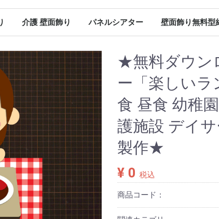
り
介護 壁面飾り
パネルシアター
壁面飾り無料型
（保育）
（保育）
（保育）
（保育）
ン（保育）
ンダー
春の壁面飾り（介護）
夏の壁面飾り（介護）
秋の壁面飾り（介護）
冬の壁面飾り（介護）
オールシーズン（介護）
その他
春のパネルシアター
夏のパネルシアター
秋のパネルシアター
冬のパネルシアター
パネルシアター 型紙
Ｐペーパー販売
春に使える型紙
夏に使える型紙
秋に使える型紙
冬に使える型紙
オールシーズン（パネルシアター）
★無料ダウン
ー「楽しいラン
食 昼食 幼稚
護施設 デイサ
製作★
¥ 0
税込
商品コード：