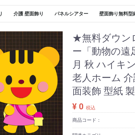
り
介護 壁面飾り
パネルシアター
壁面飾り無料型
（保育）
（保育）
（保育）
（保育）
ン（保育）
ンダー
春の壁面飾り（介護）
夏の壁面飾り（介護）
秋の壁面飾り（介護）
冬の壁面飾り（介護）
オールシーズン（介護）
その他
春のパネルシアター
夏のパネルシアター
秋のパネルシアター
冬のパネルシアター
パネルシアター 型紙
Ｐペーパー販売
春に使える型紙
夏に使える型紙
秋に使える型紙
冬に使える型紙
オールシーズン（パネルシアター）
★無料ダウン
ー「動物の遠足 
月 秋 ハイキ
老人ホーム 介
面装飾 型紙 
¥ 0
税込
商品コード：