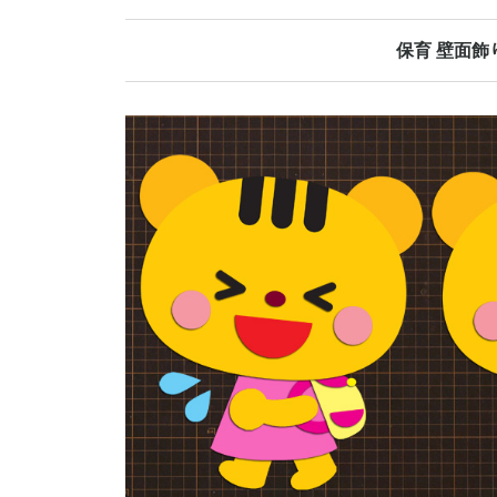
保育 壁面飾
春の壁面飾り
夏の壁面飾り
秋の壁面飾り
冬の壁面飾り
オールシーズ
誕生日表
当番表
日めくりカレ
その他