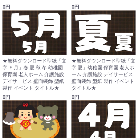
0円
0円
★無料ダウンロード型紙「文
★無料ダウンロード型紙「文
字 ５月」春 夏 秋 冬 幼稚園
字 夏」幼稚園 保育園 老人ホ
保育園 老人ホーム 介護施設
ーム 介護施設 デイサービス
デイサービス 壁面装飾 型紙
壁面装飾 型紙 製作 イベント
製作 イベント タイトル★
タイトル★
0円
0円