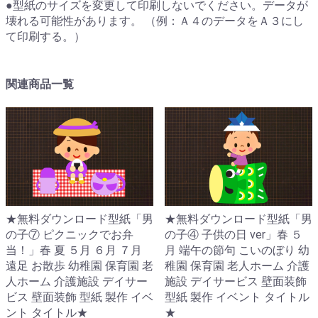
●型紙のサイズを変更して印刷しないでください。データが
壊れる可能性があります。 （例：Ａ４のデータをＡ３にし
て印刷する。）
関連商品一覧
★無料ダウンロード型紙「男
★無料ダウンロード型紙「男
の子⑦ ピクニックでお弁
の子④ 子供の日 ver」春 ５
当！」春 夏 ５月 ６月 ７月
月 端午の節句 こいのぼり 幼
遠足 お散歩 幼稚園 保育園 老
稚園 保育園 老人ホーム 介護
人ホーム 介護施設 デイサー
施設 デイサービス 壁面装飾
ビス 壁面装飾 型紙 製作 イベ
型紙 製作 イベント タイトル
ント タイトル★
★