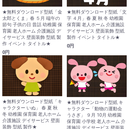
★無料ダウンロード型紙「金
★無料ダウンロード型紙「文
太郎とくま」春 ５月 端午の
字 ４月」春 夏 秋 冬 幼稚園
節句 子供の日 昔話 幼稚園 保
保育園 老人ホーム 介護施設
育園 老人ホーム 介護施設 デ
デイサービス 壁面装飾 型紙
イサービス 壁面装飾 型紙 製
製作 イベント タイトル★
作 イベント タイトル★
0円
0円
★無料ダウンロード型紙「キ
★無料ダウンロード型紙 キ
ャラクター いぬ」 春 夏 秋
ャラクター「動物の運動会
冬 幼稚園 保育園 老人ホーム
うさぎ」 ９月 10月 幼稚園
介護施設 デイサービス 壁面
保育園 小学校 老人ホーム 介
装飾 型紙 製作★
護施設 デイサービス 壁面装