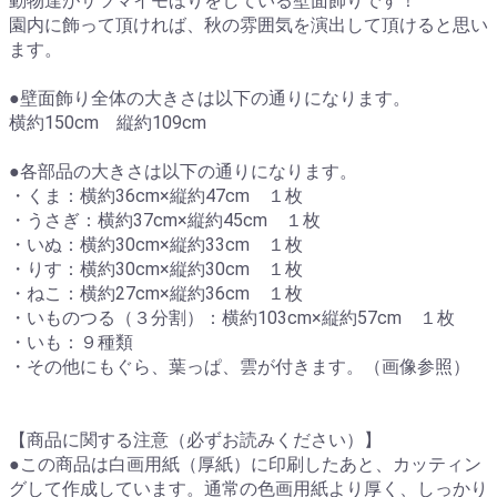
動物達がサツマイモほりをしている壁面飾りです！
園内に飾って頂ければ、秋の雰囲気を演出して頂けると思い
ます。
●壁面飾り全体の大きさは以下の通りになります。
横約150cm 縦約109cm
●各部品の大きさは以下の通りになります。
・くま：横約36cm×縦約47cm １枚
・うさぎ：横約37cm×縦約45cm １枚
・いぬ：横約30cm×縦約33cm １枚
・りす：横約30cm×縦約30cm １枚
・ねこ：横約27cm×縦約36cm １枚
・いものつる（３分割）：横約103cm×縦約57cm １枚
・いも：９種類
・その他にもぐら、葉っぱ、雲が付きます。（画像参照）
【商品に関する注意（必ずお読みください）】
●この商品は白画用紙（厚紙）に印刷したあと、カッティン
グして作成しています。通常の色画用紙より厚く、しっかり