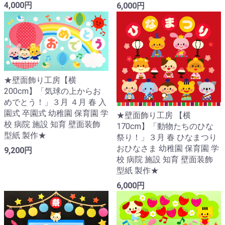
4,000円
6,000円
★壁面飾り工房【横
200cm】「気球の上からお
めでとう！」３月 ４月 春 入
園式 卒園式 幼稚園 保育園 学
★壁面飾り工房 【横
校 病院 施設 知育 壁面装飾
170cm】「動物たちのひな
型紙 製作★
祭り！」３月 春 ひなまつり
おひなさま 幼稚園 保育園 学
9,200円
校 病院 施設 知育 壁面装飾
型紙 製作★
6,000円