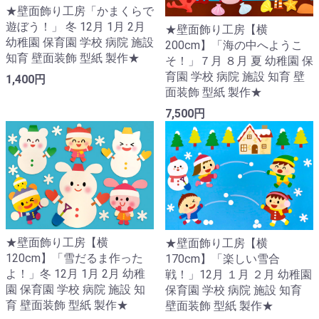
★壁面飾り工房「かまくらで
遊ぼう！」 冬 12月 1月 2月
★壁面飾り工房【横
幼稚園 保育園 学校 病院 施設
200cm】「海の中へようこ
知育 壁面装飾 型紙 製作★
そ！」７月 ８月 夏 幼稚園 保
育園 学校 病院 施設 知育 壁
1,400円
面装飾 型紙 製作★
7,500円
★壁面飾り工房【横
★壁面飾り工房【横
120cm】「雪だるま作った
170cm】「楽しい雪合
よ！」冬 12月 1月 2月 幼稚
戦！」12月 １月 ２月 幼稚園
園 保育園 学校 病院 施設 知
保育園 学校 病院 施設 知育
育 壁面装飾 型紙 製作★
壁面装飾 型紙 製作★